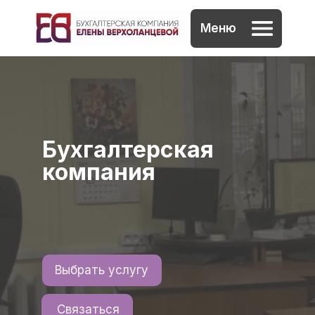
Меню
info@evperm.ru
Бухгалтерская
компания
Елены Верхоланцевой
|
Выбрать услугу
На
Связаться